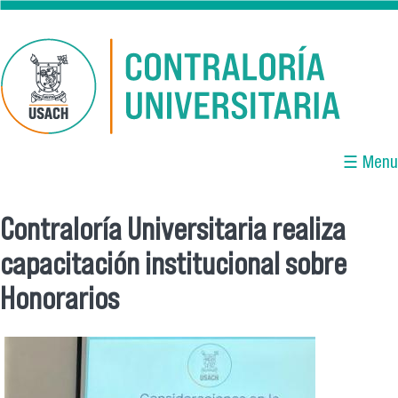
Pasar al contenido principal
☰ Menu
Contraloría Universitaria realiza
Se encuentra usted aquí
capacitación institucional sobre
Honorarios